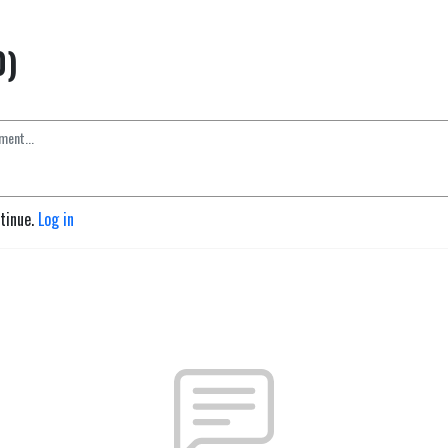
0)
ntinue.
Log in